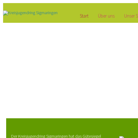
Start
Über uns
Unser S
Der Kreisjugendring Sigmaringen hat das Gütesiegel