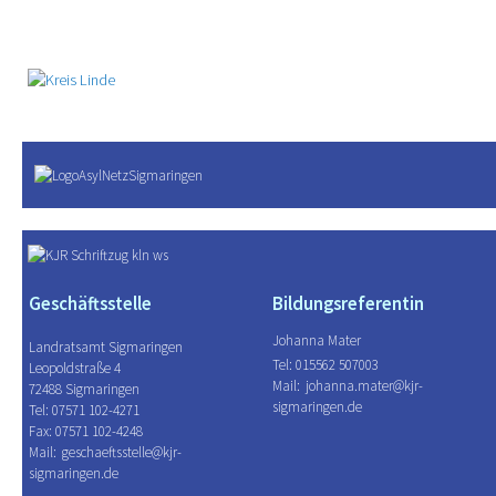
Geschäftsstelle
Bildungsreferentin
Johanna Mater
Landratsamt Sigmaringen
Tel: 015562 507003
Leopoldstraße 4
Mail:
johanna.mater@kjr-
72488 Sigmaringen
sigmaringen.de
Tel: 07571 102-4271
Fax: 07571 102-4248
Mail:
geschaeftsstelle@kjr-
sigmaringen.de