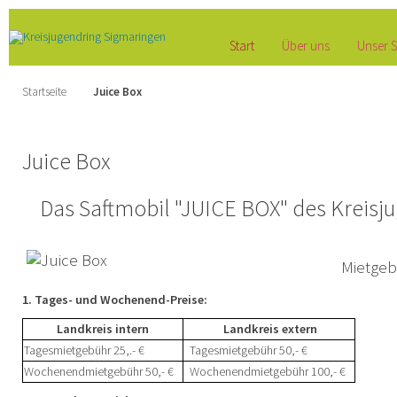
Start
Über uns
Unser S
Startseite
Juice Box
Juice Box
Das Saftmobil "JUICE BOX" des Kreisj
Mietge
1. Tages- und Wochenend-Preise:
Landkreis intern
Landkreis extern
Tagesmietgebühr 25,.- €
Tagesmietgebühr 50,- €
Wochenendmietgebühr 50,- €
Wochenendmietgebühr 100,- €