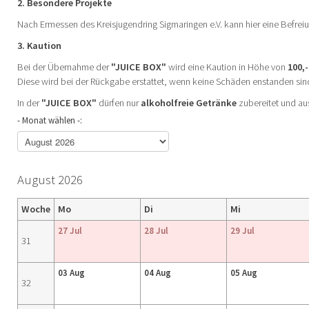
2. Besondere Projekte
Nach Ermessen des Kreisjugendring Sigmaringen e.V. kann hier eine Befrei
3. Kaution
Bei der Übernahme der
"JUICE BOX"
wird eine Kaution in Höhe von
100,-
Diese wird bei der Rückgabe erstattet, wenn keine Schäden enstanden si
In der
"JUICE BOX"
dürfen nur
alkoholfreie Getränke
zubereitet und a
- Monat wählen -:
August 2026
Woche
Mo
Di
Mi
27 Jul
28 Jul
29 Jul
31
03 Aug
04 Aug
05 Aug
32